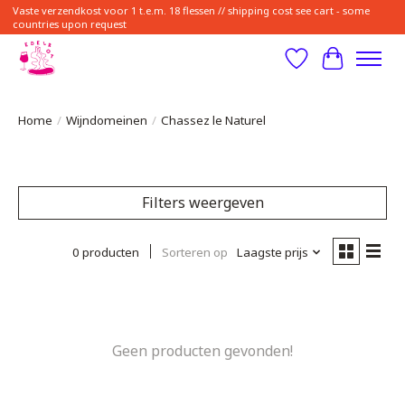
Vaste verzendkost voor 1 t.e.m. 18 flessen // shipping cost see cart - some
countries upon request
Verlanglijst
Winkelwa
Home
/
Wijndomeinen
/
Chassez le Naturel
Filters weergeven
0 producten
Sorteren op
Laagste prijs
Geen producten gevonden!