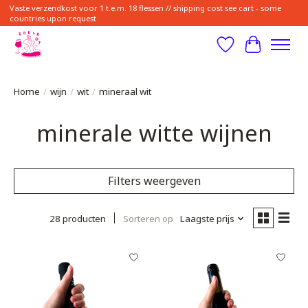
Vaste verzendkost voor 1 t.e.m. 18 flessen // shipping cost see cart - some
countries upon request
Verlanglijst
Winkelwa
Home
/
wijn
/
wit
/
mineraal wit
minerale witte wijnen
Filters weergeven
28 producten
Sorteren op
Laagste prijs