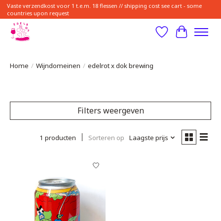
Vaste verzendkost voor 1 t.e.m. 18 flessen // shipping cost see cart - some
countries upon request
Verlanglijst
Winkelwa
Home
/
Wijndomeinen
/
edelrot x dok brewing
Filters weergeven
1 producten
Sorteren op
Laagste prijs