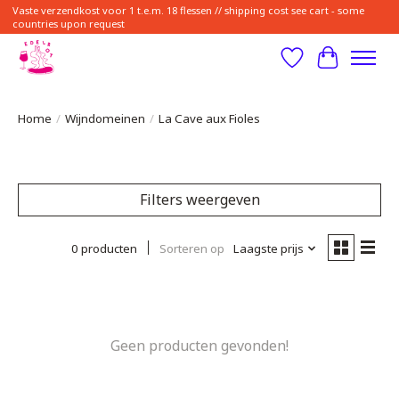
Vaste verzendkost voor 1 t.e.m. 18 flessen // shipping cost see cart - some
countries upon request
Verlanglijst
Winkelwa
Home
/
Wijndomeinen
/
La Cave aux Fioles
Filters weergeven
0 producten
Sorteren op
Laagste prijs
Geen producten gevonden!