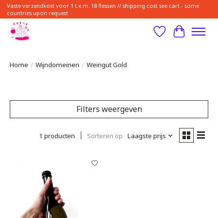
Vaste verzendkost voor 1 t.e.m. 18 flessen // shipping cost see cart - some
countries upon request
Verlanglijst
Winkelwa
Home
/
Wijndomeinen
/
Weingut Gold
Filters weergeven
1 producten
Sorteren op
Laagste prijs