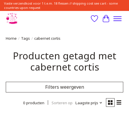
Vaste verzendkost voor 1 t.e.m. 18 flessen // shipping cost see cart - some
countries upon request
Verlanglijst
Winkelwa
Home
/
Tags
/
cabernet cortis
Producten getagd met
cabernet cortis
Filters weergeven
0 producten
Sorteren op
Laagste prijs