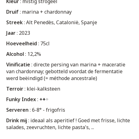
Kleur
: mistig strogeel
Druif
: marina + chardonnay
Streek
: Alt Penedès, Catalonië, Spanje
Jaar
: 2023
Hoeveelheid
: 75cl
Alcohol
: 12,2%
Vinificatie
: directe persing van marina + maceratie
van chardonnay; gebotteld voordat de fermentatie
werd beëindigd (= méthode ancestrale)
Terroir
: klei-kalksteen
Funky Index
:
+
+
+
Serveren
: 6-8° -
frigofris
Drink mij
: ideaal als aperitief ! Goed met frisse, lichte
salades, zeevruchten, lichte pasta's, ...