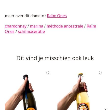
meer over dit domein :
Raïm Ones
chardonnay
/
marina
/
méthode ancestrale
/
Raïm
Ones
/
schilmaceratie
Dit vind je misschien ook leuk
Items van productcarrousel