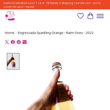
Vaste verzendkost voor 1 t.e.m. 18 flessen // shipping cost see cart - some
countries upon request
Verlanglijst
Winkelwa
Home
/
Engrescada Sparkling Orange - Raïm Ones - 2022
Product image slideshow Items