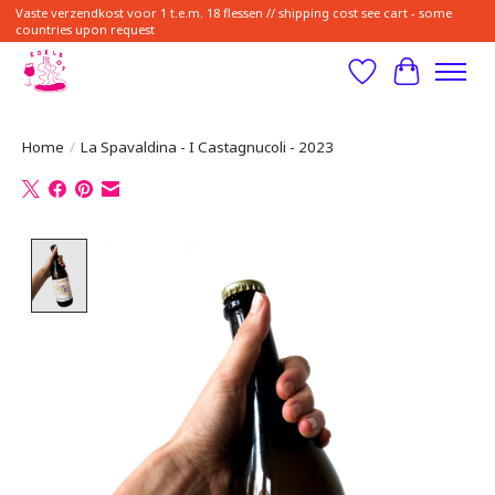
Vaste verzendkost voor 1 t.e.m. 18 flessen // shipping cost see cart - some
countries upon request
Verlanglijst
Winkelwa
Home
/
La Spavaldina - I Castagnucoli - 2023
Product image slideshow Items