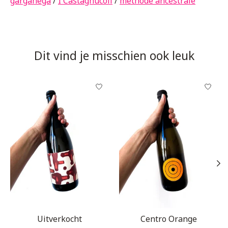
garganega
/
I Castagnucoli
/
méthode ancestrale
Dit vind je misschien ook leuk
Items van productcarrousel
Uitverkocht
Centro Orange