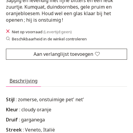
Sappig en levendig met fijne bitters en een leuk
zuurtje. Kumquat, duindoornbes, gele pruim en
oranjebloesem. Houd wel een glas klaar bij het
openen ; hij is onstuimig !
Niet op voorraad
(Levertijd:geen)
Beschikbaarheid in de winkel controleren
Aan verlanglijst toevoegen
Beschrijving
Stijl
: zomerse, onstuimige pet' net'
Kleur
: cloudy oranje
Druif
: garganega
Streek
: Veneto, Italië