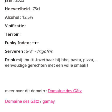
Jaar
: 2023
Hoeveelheid
: 75cl
Alcohol
: 12,5%
Vinificatie
:
Terroir
:
Funky Index
:
+
+
+
Serveren
: 6-8° -
frigofris
Drink mij
: multi-inzetbaar bij bbq, pasta, pizza, ...
eenvoudige gerechten met een volle smaak !
meer over dit domein :
Domaine des Gâtz
Domaine des Gâtz
/
gamay