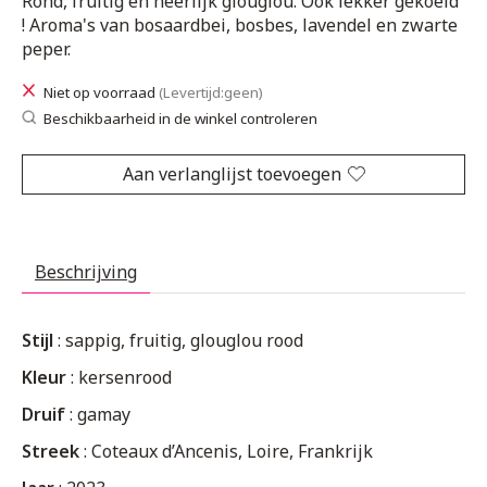
Rond, fruitig en heerlijk glouglou. Ook lekker gekoeld
! Aroma's van bosaardbei, bosbes, lavendel en zwarte
peper.
Niet op voorraad
(Levertijd:geen)
Beschikbaarheid in de winkel controleren
Aan verlanglijst toevoegen
Beschrijving
Stijl
: sappig, fruitig, glouglou rood
Kleur
: kersenrood
Druif
: gamay
Streek
: Coteaux d’Ancenis, Loire, Frankrijk