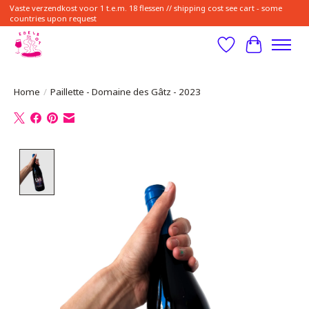
Vaste verzendkost voor 1 t.e.m. 18 flessen // shipping cost see cart - some
countries upon request
Verlanglijst
Winkelwa
Home
/
Paillette - Domaine des Gâtz - 2023
Product image slideshow Items