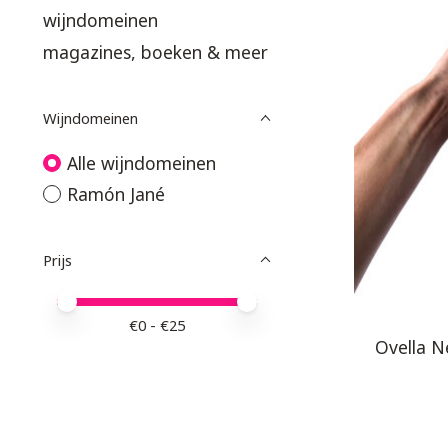
wijndomeinen
magazines, boeken & meer
Wijndomeinen
Alle wijndomeinen
Ramón Jané
Prijs
Minimale prijswaarde
Price maximum value
€
0
- €
25
Ovella Ne