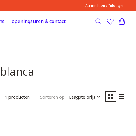
Aanmelden / Inloggen
ns
openingsuren & contact
 blanca
Sorteren op
Laagste prijs
1 producten