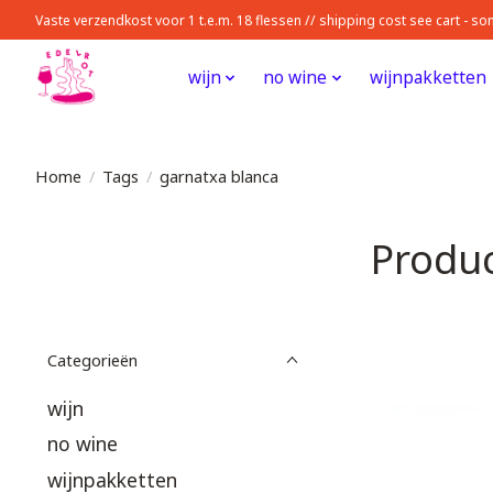
Vaste verzendkost voor 1 t.e.m. 18 flessen // shipping cost see cart - 
wijn
no wine
wijnpakketten
Home
/
Tags
/
garnatxa blanca
Produc
Categorieën
wijn
no wine
wijnpakketten