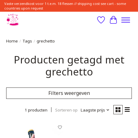
Vaste verzendkost voor 1 t.e.m. 18 flessen // shipping cost see cart - some
countries upon request
Verlanglijst
Winkelwa
Home
/
Tags
/
grechetto
Producten getagd met
grechetto
Filters weergeven
1 producten
Sorteren op
Laagste prijs