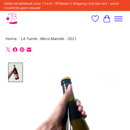
Vaste verzendkost voor 1 t.e.m. 18 flessen // shipping cost see cart - some
countries upon request
Verlanglijst
Winkelwa
Home
/
Lè Turnè - Mirco Mariotti - 2021
Product image slideshow Items