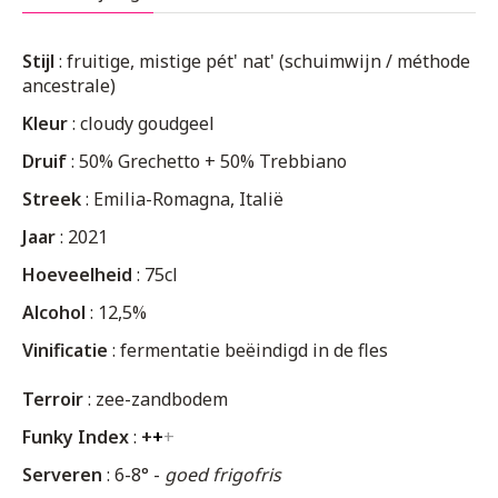
Stijl
: fruitige, mistige pét' nat' (schuimwijn / méthode
ancestrale)
Kleur
: cloudy goudgeel
Druif
: 50% Grechetto + 50% Trebbiano
Streek
: Emilia-Romagna, Italië
Jaar
: 2021
Hoeveelheid
: 75cl
Alcohol
: 12,5%
Vinificatie
: fermentatie beëindigd in de fles
Terroir
: zee-zandbodem
Funky Index
:
+
+
+
Serveren
: 6-8° -
goed frigofris