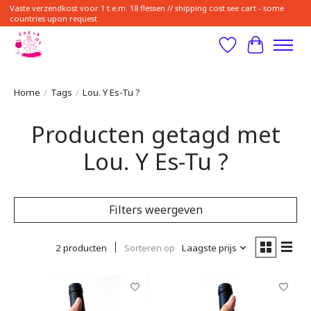
Vaste verzendkost voor 1 t.e.m. 18 flessen // shipping cost see cart - some
countries upon request
Verlanglijst
Winkelwa
Home
/
Tags
/
Lou. Y Es-Tu ?
Producten getagd met
Lou. Y Es-Tu ?
Filters weergeven
2 producten
Sorteren op
Laagste prijs