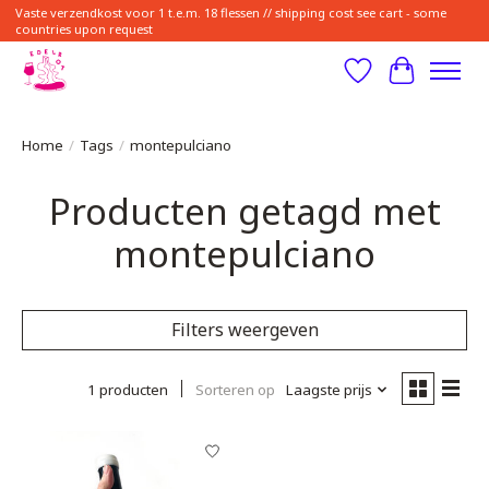
Vaste verzendkost voor 1 t.e.m. 18 flessen // shipping cost see cart - some
countries upon request
Verlanglijst
Winkelwa
Home
/
Tags
/
montepulciano
Producten getagd met
montepulciano
Filters weergeven
1 producten
Sorteren op
Laagste prijs