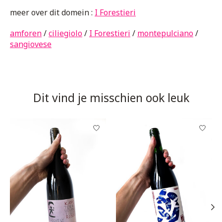
meer over dit domein :
I Forestieri
amforen
/
ciliegiolo
/
I Forestieri
/
montepulciano
/
sangiovese
Dit vind je misschien ook leuk
Items van productcarrousel