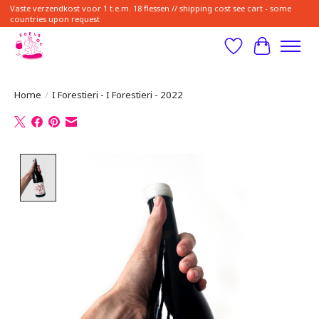
Vaste verzendkost voor 1 t.e.m. 18 flessen // shipping cost see cart - some
countries upon request
Verlanglijst
Winkelwa
Home
/
I Forestieri - I Forestieri - 2022
Product image slideshow Items