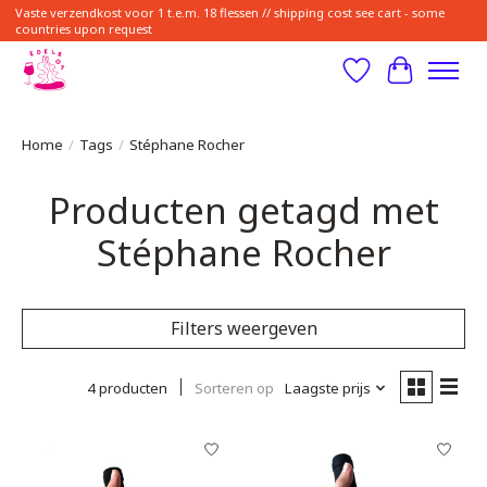
Vaste verzendkost voor 1 t.e.m. 18 flessen // shipping cost see cart - some
countries upon request
Verlanglijst
Winkelwa
Home
/
Tags
/
Stéphane Rocher
Producten getagd met
Stéphane Rocher
Filters weergeven
4 producten
Sorteren op
Laagste prijs