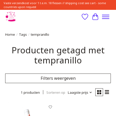
Vaste verzendkost voor 1 t.e.m. 18 flessen // shipping cost see cart - some
countries upon request
Verlanglijst
Winkelwa
Home
/
Tags
/
tempranillo
Producten getagd met
tempranillo
Filters weergeven
1 producten
Sorteren op
Laagste prijs