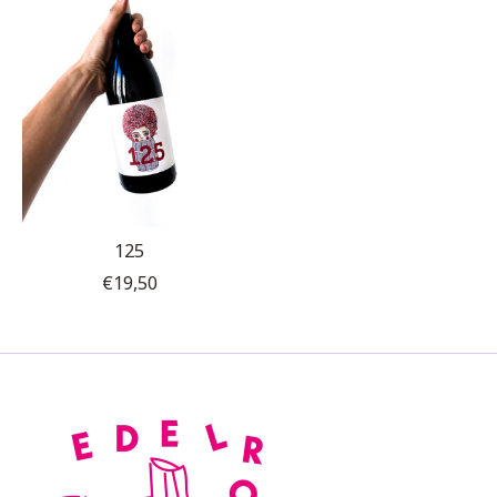
125
€19,50