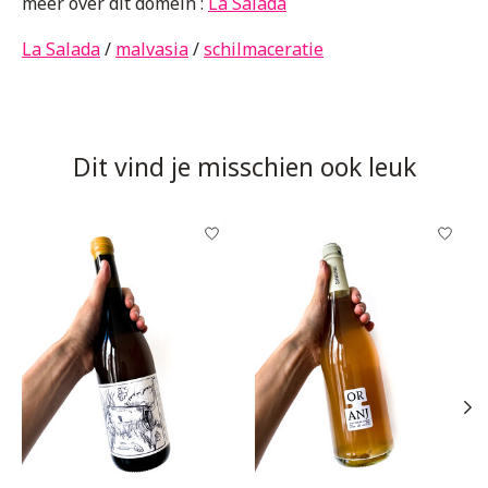
meer over dit domein :
La Salada
La Salada
/
malvasia
/
schilmaceratie
Dit vind je misschien ook leuk
Items van productcarrousel