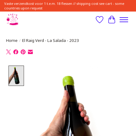
Vaste verzendkost voor 1 t.e.m. 18 flessen // shipping cost see cart - some
countries upon request
Verlanglijst
Winkelwa
Home
/
El Raig Verd - La Salada - 2023
Product image slideshow Items