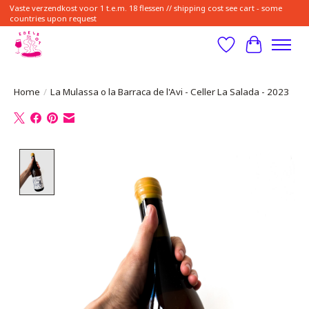
Vaste verzendkost voor 1 t.e.m. 18 flessen // shipping cost see cart - some
countries upon request
Verlanglijst
Winkelwa
Home
/
La Mulassa o la Barraca de l'Avi - Celler La Salada - 2023
Product image slideshow Items