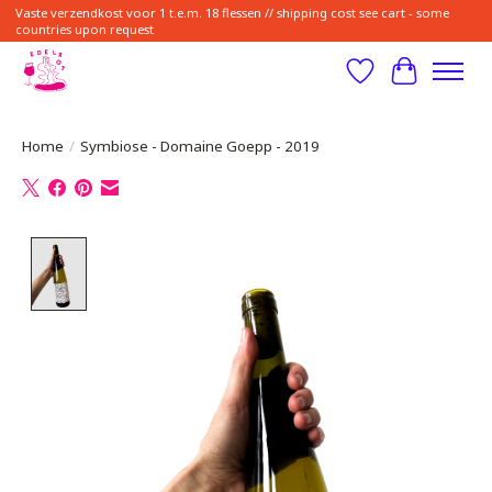
Vaste verzendkost voor 1 t.e.m. 18 flessen // shipping cost see cart - some
countries upon request
Verlanglijst
Winkelwa
Home
/
Symbiose - Domaine Goepp - 2019
Product image slideshow Items