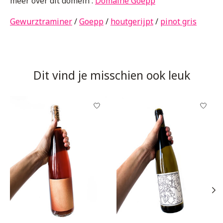
meer over dit domein :
Domaine Goepp
Gewurztraminer
/
Goepp
/
houtgerijpt
/
pinot gris
Dit vind je misschien ook leuk
Items van productcarrousel