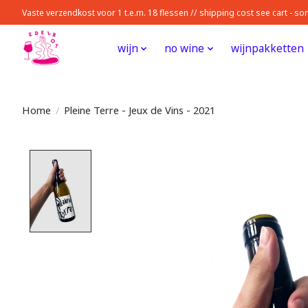
Vaste verzendkost voor 1 t.e.m. 18 flessen // shipping cost see cart - 
wijn
no wine
wijnpakketten
Home
/
Pleine Terre - Jeux de Vins - 2021
Product image slideshow Items