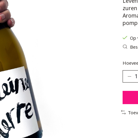
Leven
zuren
Aroma'
pomp
Op 
Bes
Hoevee
Toev