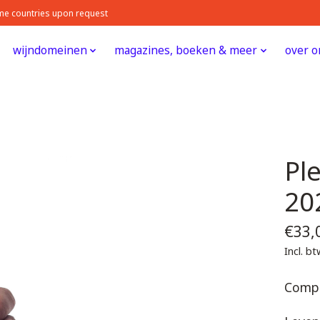
some countries upon request
wijndomeinen
magazines, boeken & meer
over o
Ple
20
€33,
Incl. b
Comple