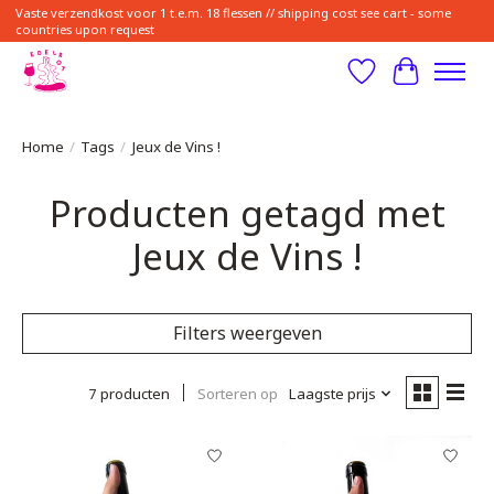
Vaste verzendkost voor 1 t.e.m. 18 flessen // shipping cost see cart - some
countries upon request
Verlanglijst
Winkelwa
Home
/
Tags
/
Jeux de Vins !
Producten getagd met
Jeux de Vins !
Filters weergeven
7 producten
Sorteren op
Laagste prijs