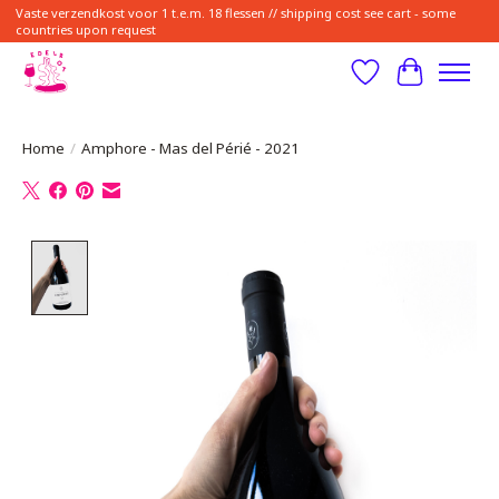
Vaste verzendkost voor 1 t.e.m. 18 flessen // shipping cost see cart - some
countries upon request
Verlanglijst
Winkelwa
Home
/
Amphore - Mas del Périé - 2021
Product image slideshow Items